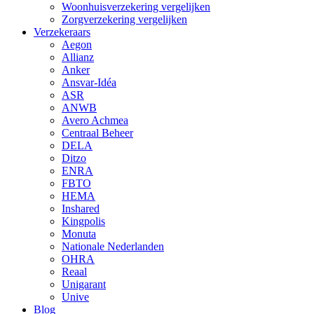
Woonhuisverzekering vergelijken
Zorgverzekering vergelijken
Verzekeraars
Aegon
Allianz
Anker
Ansvar-Idéa
ASR
ANWB
Avero Achmea
Centraal Beheer
DELA
Ditzo
ENRA
FBTO
HEMA
Inshared
Kingpolis
Monuta
Nationale Nederlanden
OHRA
Reaal
Unigarant
Unive
Blog