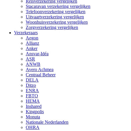
Reisverzekering vergelijken
Stacaravan verzekering vergelijken
Telefoonverzekering vergelijken
Uitvaartverzekering vergelijken
Woonhuisverzekering vergelijken
Zorgverzekering vergelijken
Verzekeraars
Aegon
Allianz
Anker
Ansvar-Idéa
ASR
ANWB
Avero Achmea
Centraal Beheer
DELA
Ditzo
ENRA
FBTO
HEMA
Inshared
Kingpolis
Monuta
Nationale Nederlanden
OHRA