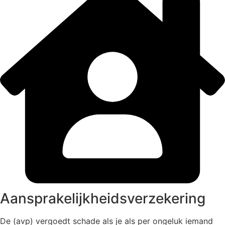
Aansprakelijkheidsverzekering
De (avp) vergoedt schade als je als per ongeluk iemand