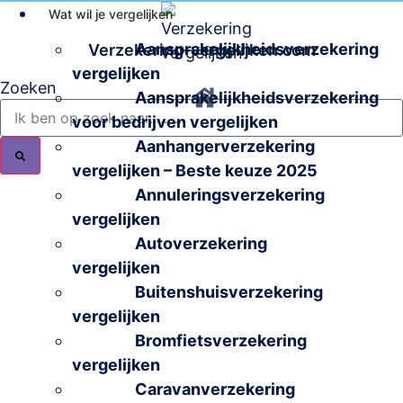
Ga
Wat wil je vergelijken
naar
Aansprakelijkheidsverzekering
Verzekering-vergelijken.com
de
vergelijken
inhoud
Zoeken
Aansprakelijkheidsverzekering
voor bedrijven vergelijken
Aanhangerverzekering
vergelijken – Beste keuze 2025
Annuleringsverzekering
vergelijken
Autoverzekering
vergelijken
Buitenshuisverzekering
vergelijken
Bromfietsverzekering
vergelijken
Caravanverzekering