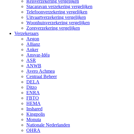
Reisverzekering vergelijken
Stacaravan verzekering vergelijken
Telefoonverzekering vergelijken
Uitvaartverzekering vergelijken
Woonhuisverzekering vergelijken
Zorgverzekering vergelijken
Verzekeraars
Aegon
Allianz
Anker
Ansvar-Idéa
ASR
ANWB
Avero Achmea
Centraal Beheer
DELA
Ditzo
ENRA
FBTO
HEMA
Inshared
Kingpolis
Monuta
Nationale Nederlanden
OHRA