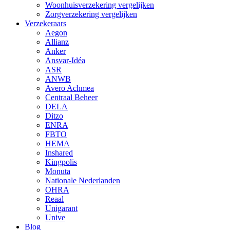
Woonhuisverzekering vergelijken
Zorgverzekering vergelijken
Verzekeraars
Aegon
Allianz
Anker
Ansvar-Idéa
ASR
ANWB
Avero Achmea
Centraal Beheer
DELA
Ditzo
ENRA
FBTO
HEMA
Inshared
Kingpolis
Monuta
Nationale Nederlanden
OHRA
Reaal
Unigarant
Unive
Blog