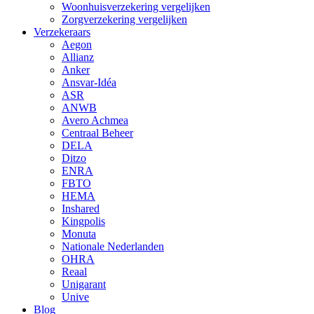
Woonhuisverzekering vergelijken
Zorgverzekering vergelijken
Verzekeraars
Aegon
Allianz
Anker
Ansvar-Idéa
ASR
ANWB
Avero Achmea
Centraal Beheer
DELA
Ditzo
ENRA
FBTO
HEMA
Inshared
Kingpolis
Monuta
Nationale Nederlanden
OHRA
Reaal
Unigarant
Unive
Blog