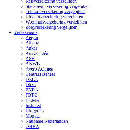
Reisverzekering vergelijken
Stacaravan verzekering vergelijken
Telefoonverzekering vergelijken
Uitvaartverzekering vergelijken
Woonhuisverzekering vergelijken
Zorgverzekering vergelijken
Verzekeraars
Aegon
Allianz
Anker
Ansvar-Idéa
ASR
ANWB
Avero Achmea
Centraal Beheer
DELA
Ditzo
ENRA
FBTO
HEMA
Inshared
Kingpolis
Monuta
Nationale Nederlanden
OHRA