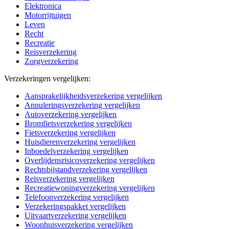
Elektronica
Motorrijtuigen
Leven
Recht
Recreatie
Reisverzekering
Zorgverzekering
Verzekeringen vergelijken:
Aansprakelijkheidsverzekering vergelijken
Annuleringsverzekering vergelijken
Autoverzekering vergelijken
Bromfietsverzekering vergelijken
Fietsverzekering vergelijken
Huisdierenverzekering vergelijken
Inboedelverzekering vergelijken
Overlijdensrisicoverzekering vergelijken
Rechtsbijstandverzekering vergelijken
Reisverzekering vergelijken
Recreatiewoningverzekering vergelijken
Telefoonverzekering vergelijken
Verzekeringspakket vergelijken
Uitvaartverzekering vergelijken
Woonhuisverzekering vergelijken