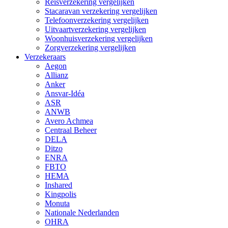
Reisverzekering vergelijken
Stacaravan verzekering vergelijken
Telefoonverzekering vergelijken
Uitvaartverzekering vergelijken
Woonhuisverzekering vergelijken
Zorgverzekering vergelijken
Verzekeraars
Aegon
Allianz
Anker
Ansvar-Idéa
ASR
ANWB
Avero Achmea
Centraal Beheer
DELA
Ditzo
ENRA
FBTO
HEMA
Inshared
Kingpolis
Monuta
Nationale Nederlanden
OHRA