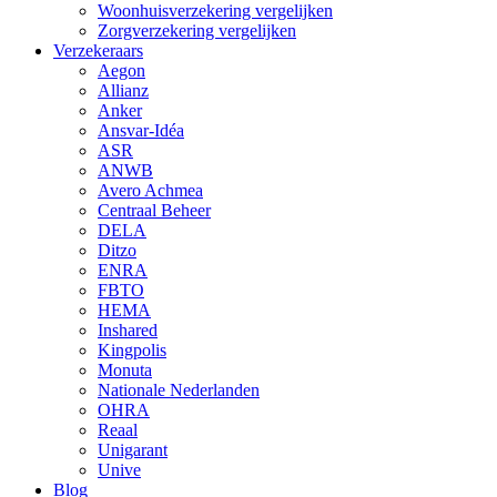
Woonhuisverzekering vergelijken
Zorgverzekering vergelijken
Verzekeraars
Aegon
Allianz
Anker
Ansvar-Idéa
ASR
ANWB
Avero Achmea
Centraal Beheer
DELA
Ditzo
ENRA
FBTO
HEMA
Inshared
Kingpolis
Monuta
Nationale Nederlanden
OHRA
Reaal
Unigarant
Unive
Blog