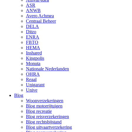
ASR
ANWB
Avero Achmea
Centraal Beheer
DELA
Ditzo
ENRA
FBTO
HEMA
Inshared
Kingpolis
Monuta
Nationale Nederlanden
OHRA
Reaal
Unigarant
Unive
Blog
Woonverzekeringen
Blog motorrijtuigen
Blog recreatie
Blog reisverzekeringen
Blog rechtsbijstand
Blog uitvaartverzekering