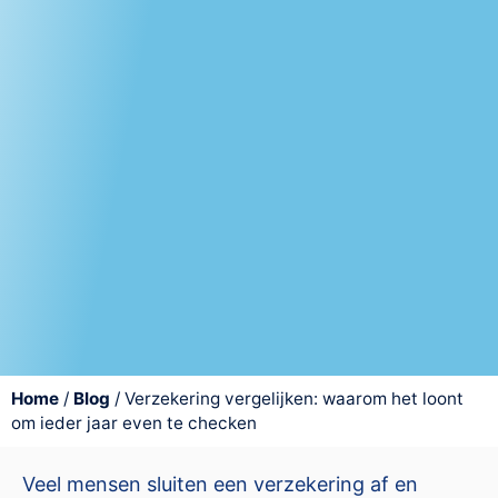
Home
/
Blog
/
Verzekering vergelijken: waarom het loont
om ieder jaar even te checken
Veel mensen sluiten een verzekering af en