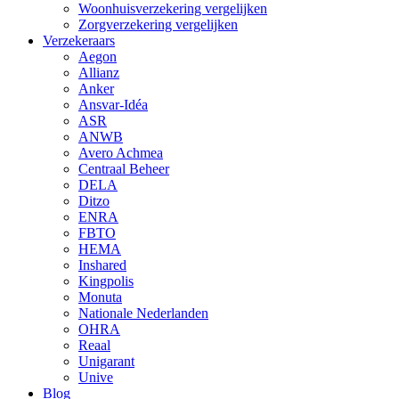
Woonhuisverzekering vergelijken
Zorgverzekering vergelijken
Verzekeraars
Aegon
Allianz
Anker
Ansvar-Idéa
ASR
ANWB
Avero Achmea
Centraal Beheer
DELA
Ditzo
ENRA
FBTO
HEMA
Inshared
Kingpolis
Monuta
Nationale Nederlanden
OHRA
Reaal
Unigarant
Unive
Blog