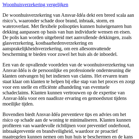
Woonhuisverzekering vergelijken
De woonhuisverzekering van Ansvar-Idéa dekt een breed scala aan
risico’s, waaronder schade door brand, inbraak, storm, en
wateroverlast. Met flexibele polisopties kunnen huiseigenaren hun
dekking aanpassen op basis van hun individuele wensen en eisen.
De polis kan worden uitgebreid met aanvullende dekkingen, zoals
glasverzekering, kostbaarhedenverzekering en
aansprakelijkheidsverzekering, om een allesomvattende
bescherming te bieden voor zowel het huis als de inboedel.
Een van de opvallende voordelen van de woonhuisverzekering van
Ansvar-Idéa is de persoonlijke en professionele ondersteuning die
klanten ontvangen bij het indienen van claims. Het ervaren team
staat klaar om klanten te helpen bij elke stap van het proces en zorgt
voor een snelle en efficiënte afhandeling van eventuele
schadeclaims. Klanten kunnen vertrouwen op de expertise van
Ansvar-Idéa voor een naadloze ervaring en gemoedsrust tijdens
moeilijke tijden.
Bovendien biedt Ansvar-Idéa preventieve tips en advies om het
risico op schade aan de woning te minimaliseren. Klanten kunnen
profiteren van waardevolle richtlijnen voor preventief onderhoud,
inbraakpreventie en brandveiligheid, waardoor ze proactief
maatregelen kunnen nemen om hun huis te beschermen en de kans