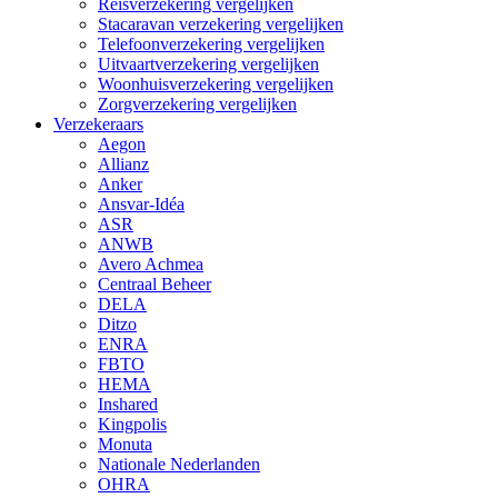
Reisverzekering vergelijken
Stacaravan verzekering vergelijken
Telefoonverzekering vergelijken
Uitvaartverzekering vergelijken
Woonhuisverzekering vergelijken
Zorgverzekering vergelijken
Verzekeraars
Aegon
Allianz
Anker
Ansvar-Idéa
ASR
ANWB
Avero Achmea
Centraal Beheer
DELA
Ditzo
ENRA
FBTO
HEMA
Inshared
Kingpolis
Monuta
Nationale Nederlanden
OHRA