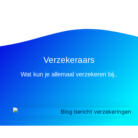
Verzekeraars
Wat kun je allemaal verzekeren bij..