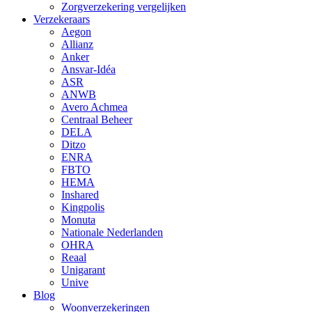
Zorgverzekering vergelijken
Verzekeraars
Aegon
Allianz
Anker
Ansvar-Idéa
ASR
ANWB
Avero Achmea
Centraal Beheer
DELA
Ditzo
ENRA
FBTO
HEMA
Inshared
Kingpolis
Monuta
Nationale Nederlanden
OHRA
Reaal
Unigarant
Unive
Blog
Woonverzekeringen