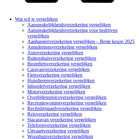
Wat wil je vergelijken
Aansprakelijkheidsverzekering vergelijken
Aansprakelijkheidsverzekering voor bedrijven
vergelijken
Aanhangerverzekering vergelijken – Beste keuze 2025
Annuleringsverzekering vergelijken
Autoverzekering vergelijken
Buitenshuisverzekering vergelijken
Bromfietsverzekering vergelijken
Caravanverzekering vergelijken
Fietsverzekering vergelijken
Huisdierenverzekering vergelijken
Inboedelverzekering vergelijken
Motorverzekering vergelijken
Overlijdensrisicoverzekering vergelijken
Recreatiewoningverzekering vergelijken
Rechtsbijstandverzekering vergelijken
Reisverzekering vergelijken
Stacaravan verzekering vergelijken
Telefoonverzekering vergelijken
Uitvaartverzekering vergelijken
Woonhuisverzekering vergelijken