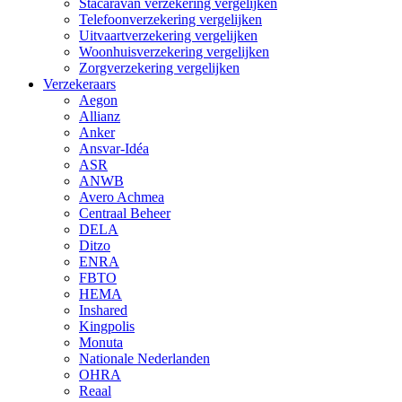
Stacaravan verzekering vergelijken
Telefoonverzekering vergelijken
Uitvaartverzekering vergelijken
Woonhuisverzekering vergelijken
Zorgverzekering vergelijken
Verzekeraars
Aegon
Allianz
Anker
Ansvar-Idéa
ASR
ANWB
Avero Achmea
Centraal Beheer
DELA
Ditzo
ENRA
FBTO
HEMA
Inshared
Kingpolis
Monuta
Nationale Nederlanden
OHRA
Reaal