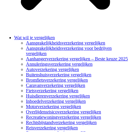
Wat wil je vergelijken
Aansprakelijkheidsverzekering vergelijken
Aansprakelijkheidsverzekering voor bedrijven
vergelijken
Aanhangerverzekering vergelijken – Beste keuze 2025
Annuleringsverzekering vergelijken
Autoverzekering vergelijken
Buitenshuisverzekering vergelijken
Bromfietsverzekering vergelijken
Caravanverzekering vergelijken
Fietsverzekering vergelijken
Huisdierenverzekering vergelijken
Inboedelverzekering vergelijken
Motorverzekering vergelijken
Overlijdensrisicoverzekering vergelijken
Recreatiewoningverzekering vergelijken
Rechtsbijstandverzekering vergelijken
Reisverzekering vergelijken