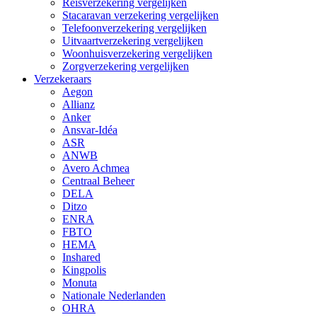
Reisverzekering vergelijken
Stacaravan verzekering vergelijken
Telefoonverzekering vergelijken
Uitvaartverzekering vergelijken
Woonhuisverzekering vergelijken
Zorgverzekering vergelijken
Verzekeraars
Aegon
Allianz
Anker
Ansvar-Idéa
ASR
ANWB
Avero Achmea
Centraal Beheer
DELA
Ditzo
ENRA
FBTO
HEMA
Inshared
Kingpolis
Monuta
Nationale Nederlanden
OHRA