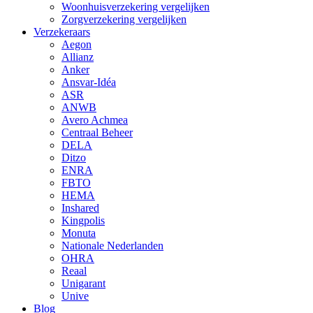
Woonhuisverzekering vergelijken
Zorgverzekering vergelijken
Verzekeraars
Aegon
Allianz
Anker
Ansvar-Idéa
ASR
ANWB
Avero Achmea
Centraal Beheer
DELA
Ditzo
ENRA
FBTO
HEMA
Inshared
Kingpolis
Monuta
Nationale Nederlanden
OHRA
Reaal
Unigarant
Unive
Blog