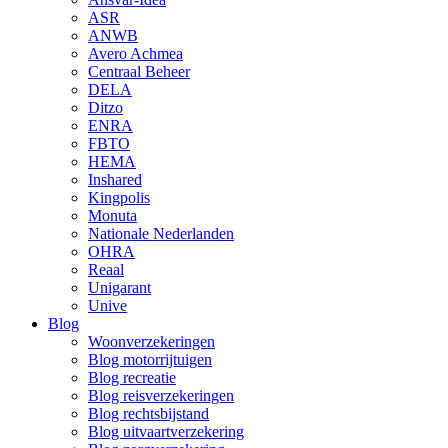
ASR
ANWB
Avero Achmea
Centraal Beheer
DELA
Ditzo
ENRA
FBTO
HEMA
Inshared
Kingpolis
Monuta
Nationale Nederlanden
OHRA
Reaal
Unigarant
Unive
Blog
Woonverzekeringen
Blog motorrijtuigen
Blog recreatie
Blog reisverzekeringen
Blog rechtsbijstand
Blog uitvaartverzekering