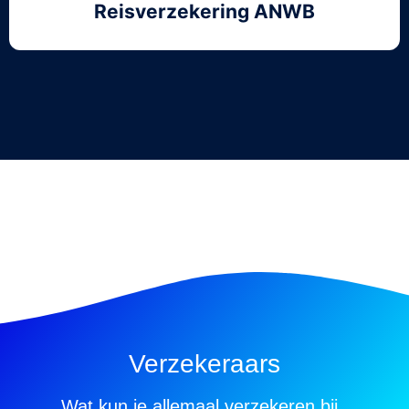
Reisverzekering ANWB
Verzekeraars
Wat kun je allemaal verzekeren bij..