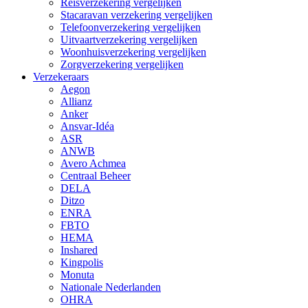
Reisverzekering vergelijken
Stacaravan verzekering vergelijken
Telefoonverzekering vergelijken
Uitvaartverzekering vergelijken
Woonhuisverzekering vergelijken
Zorgverzekering vergelijken
Verzekeraars
Aegon
Allianz
Anker
Ansvar-Idéa
ASR
ANWB
Avero Achmea
Centraal Beheer
DELA
Ditzo
ENRA
FBTO
HEMA
Inshared
Kingpolis
Monuta
Nationale Nederlanden
OHRA