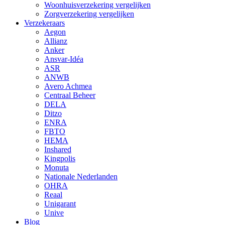
Woonhuisverzekering vergelijken
Zorgverzekering vergelijken
Verzekeraars
Aegon
Allianz
Anker
Ansvar-Idéa
ASR
ANWB
Avero Achmea
Centraal Beheer
DELA
Ditzo
ENRA
FBTO
HEMA
Inshared
Kingpolis
Monuta
Nationale Nederlanden
OHRA
Reaal
Unigarant
Unive
Blog