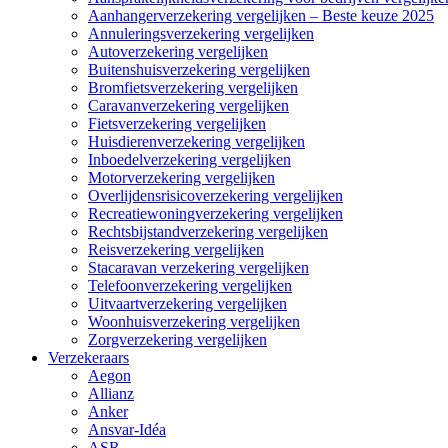
Aanhangerverzekering vergelijken – Beste keuze 2025
Annuleringsverzekering vergelijken
Autoverzekering vergelijken
Buitenshuisverzekering vergelijken
Bromfietsverzekering vergelijken
Caravanverzekering vergelijken
Fietsverzekering vergelijken
Huisdierenverzekering vergelijken
Inboedelverzekering vergelijken
Motorverzekering vergelijken
Overlijdensrisicoverzekering vergelijken
Recreatiewoningverzekering vergelijken
Rechtsbijstandverzekering vergelijken
Reisverzekering vergelijken
Stacaravan verzekering vergelijken
Telefoonverzekering vergelijken
Uitvaartverzekering vergelijken
Woonhuisverzekering vergelijken
Zorgverzekering vergelijken
Verzekeraars
Aegon
Allianz
Anker
Ansvar-Idéa
ASR