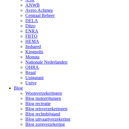
ANWB
Avero Achmea
Centraal Beheer
DELA
Ditzo
ENRA
FBTO
HEMA
Inshared
Kingpolis
Monuta
Nationale Nederlanden
OHRA
Reaal
Unigarant
Unive
Blog
Woonverzekeringen
Blog motorrijtuigen
Blog recreatie
Blog reisverzekeringen
Blog rechtsbijstand
Blog uitvaartverzekering
Blog zorgverzekering