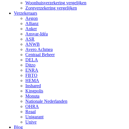
Woonhuisverzekering vergelijken
Zorgverzekering vergelijken
Verzekeraars
Aegon
Allianz
Anker
Ansvar-Idéa
ASR
ANWB
Avero Achmea
Centraal Beheer
DELA
Ditzo
ENRA
FBTO
HEMA
Inshared
Kingpolis
Monuta
Nationale Nederlanden
OHRA
Reaal
Unigarant
Unive
Blog