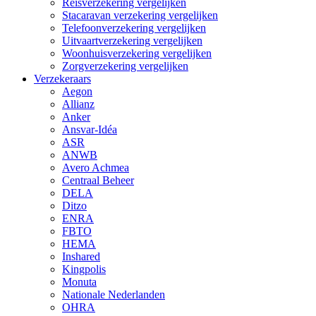
Reisverzekering vergelijken
Stacaravan verzekering vergelijken
Telefoonverzekering vergelijken
Uitvaartverzekering vergelijken
Woonhuisverzekering vergelijken
Zorgverzekering vergelijken
Verzekeraars
Aegon
Allianz
Anker
Ansvar-Idéa
ASR
ANWB
Avero Achmea
Centraal Beheer
DELA
Ditzo
ENRA
FBTO
HEMA
Inshared
Kingpolis
Monuta
Nationale Nederlanden
OHRA