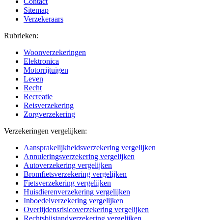
Contact
Sitemap
Verzekeraars
Rubrieken:
Woonverzekeringen
Elektronica
Motorrijtuigen
Leven
Recht
Recreatie
Reisverzekering
Zorgverzekering
Verzekeringen vergelijken:
Aansprakelijkheidsverzekering vergelijken
Annuleringsverzekering vergelijken
Autoverzekering vergelijken
Bromfietsverzekering vergelijken
Fietsverzekering vergelijken
Huisdierenverzekering vergelijken
Inboedelverzekering vergelijken
Overlijdensrisicoverzekering vergelijken
Rechtsbijstandverzekering vergelijken