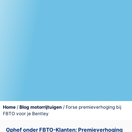
Home
/
Blog motorrijtuigen
/
Forse premieverhoging bij
FBTO voor je Bentley
Ophef onder FBTO-Klanten: Premieverhoging