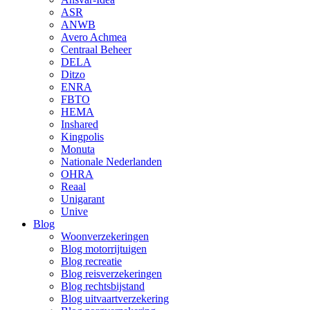
ASR
ANWB
Avero Achmea
Centraal Beheer
DELA
Ditzo
ENRA
FBTO
HEMA
Inshared
Kingpolis
Monuta
Nationale Nederlanden
OHRA
Reaal
Unigarant
Unive
Blog
Woonverzekeringen
Blog motorrijtuigen
Blog recreatie
Blog reisverzekeringen
Blog rechtsbijstand
Blog uitvaartverzekering