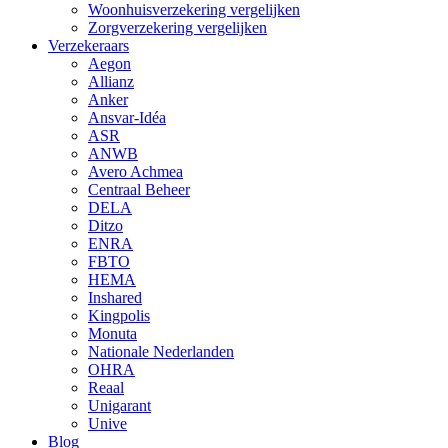
Woonhuisverzekering vergelijken
Zorgverzekering vergelijken
Verzekeraars
Aegon
Allianz
Anker
Ansvar-Idéa
ASR
ANWB
Avero Achmea
Centraal Beheer
DELA
Ditzo
ENRA
FBTO
HEMA
Inshared
Kingpolis
Monuta
Nationale Nederlanden
OHRA
Reaal
Unigarant
Unive
Blog