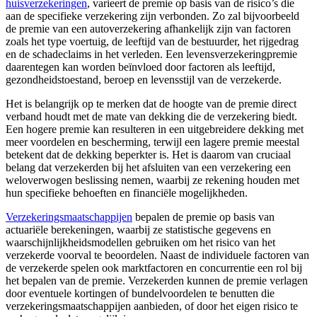
huisverzekeringen
, varieert de premie op basis van de risico’s die
aan de specifieke verzekering zijn verbonden. Zo zal bijvoorbeeld
de premie van een autoverzekering afhankelijk zijn van factoren
zoals het type voertuig, de leeftijd van de bestuurder, het rijgedrag
en de schadeclaims in het verleden. Een levensverzekeringpremie
daarentegen kan worden beïnvloed door factoren als leeftijd,
gezondheidstoestand, beroep en levensstijl van de verzekerde.
Het is belangrijk op te merken dat de hoogte van de premie direct
verband houdt met de mate van dekking die de verzekering biedt.
Een hogere premie kan resulteren in een uitgebreidere dekking met
meer voordelen en bescherming, terwijl een lagere premie meestal
betekent dat de dekking beperkter is. Het is daarom van cruciaal
belang dat verzekerden bij het afsluiten van een verzekering een
weloverwogen beslissing nemen, waarbij ze rekening houden met
hun specifieke behoeften en financiële mogelijkheden.
Verzekeringsmaatschappijen
bepalen de premie op basis van
actuariële berekeningen, waarbij ze statistische gegevens en
waarschijnlijkheidsmodellen gebruiken om het risico van het
verzekerde voorval te beoordelen. Naast de individuele factoren van
de verzekerde spelen ook marktfactoren en concurrentie een rol bij
het bepalen van de premie. Verzekerden kunnen de premie verlagen
door eventuele kortingen of bundelvoordelen te benutten die
verzekeringsmaatschappijen aanbieden, of door het eigen risico te