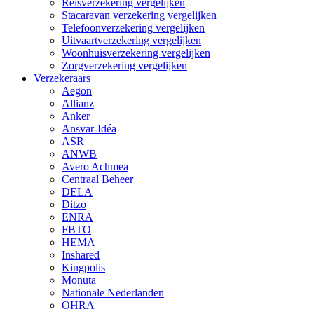
Reisverzekering vergelijken
Stacaravan verzekering vergelijken
Telefoonverzekering vergelijken
Uitvaartverzekering vergelijken
Woonhuisverzekering vergelijken
Zorgverzekering vergelijken
Verzekeraars
Aegon
Allianz
Anker
Ansvar-Idéa
ASR
ANWB
Avero Achmea
Centraal Beheer
DELA
Ditzo
ENRA
FBTO
HEMA
Inshared
Kingpolis
Monuta
Nationale Nederlanden
OHRA