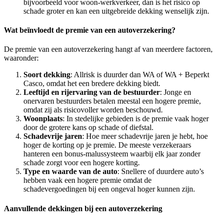
bijvoorbeeld voor woon-werkverkeer, dan is het risico op
schade groter en kan een uitgebreide dekking wenselijk zijn.
Wat beïnvloedt de premie van een autoverzekering?
De premie van een autoverzekering hangt af van meerdere factoren,
waaronder:
Soort dekking
: Allrisk is duurder dan WA of WA + Beperkt
Casco, omdat het een bredere dekking biedt.
Leeftijd en rijervaring van de bestuurder
: Jonge en
onervaren bestuurders betalen meestal een hogere premie,
omdat zij als risicovoller worden beschouwd.
Woonplaats
: In stedelijke gebieden is de premie vaak hoger
door de grotere kans op schade of diefstal.
Schadevrije jaren
: Hoe meer schadevrije jaren je hebt, hoe
hoger de korting op je premie. De meeste verzekeraars
hanteren een bonus-malussysteem waarbij elk jaar zonder
schade zorgt voor een hogere korting.
Type en waarde van de auto
: Snellere of duurdere auto’s
hebben vaak een hogere premie omdat de
schadevergoedingen bij een ongeval hoger kunnen zijn.
Aanvullende dekkingen bij een autoverzekering