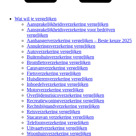
Wat wil je vergelijken
Aansprakelijkheidsverzekering vergelijken
Aansprakelijkheidsverzekering voor bedrijven
vergelijken
Aanhangerverzekering vergelijken – Beste keuze 2025
Annuleringsverzekering vergelijken
Autoverzekering vergelijken
Buitenshuisverzekering vergelijken
Bromfietsverzekering vergelijken
Caravanverzekering vergelijken
Fietsverzekering vergelijken
Huisdierenverzekering vergelijken
Inboedelverzekering vergelijken
Motorverzekering vergelijken
Overlijdensrisicoverzekering vergelijken
Recreatiewoningverzekering vergelijken
Rechtsbijstandverzekering vergelijken
Reisverzekering vergelijken
Stacaravan verzekering vergelijken
Telefoonverzekering vergelijken
Uitvaartverzekering vergelijken
Woonhuisverzekering vergelijken