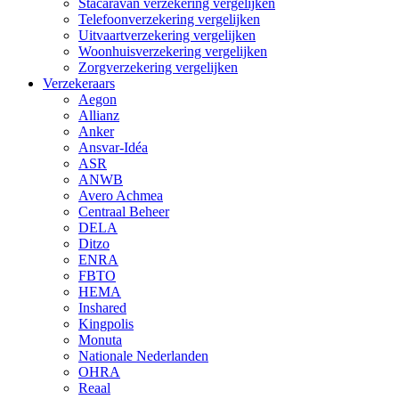
Stacaravan verzekering vergelijken
Telefoonverzekering vergelijken
Uitvaartverzekering vergelijken
Woonhuisverzekering vergelijken
Zorgverzekering vergelijken
Verzekeraars
Aegon
Allianz
Anker
Ansvar-Idéa
ASR
ANWB
Avero Achmea
Centraal Beheer
DELA
Ditzo
ENRA
FBTO
HEMA
Inshared
Kingpolis
Monuta
Nationale Nederlanden
OHRA
Reaal