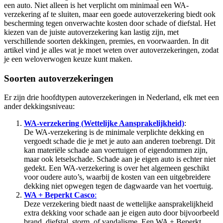
een auto. Niet alleen is het verplicht om minimaal een WA-
verzekering af te sluiten, maar een goede autoverzekering biedt ook
bescherming tegen onverwachte kosten door schade of diefstal. Het
kiezen van de juiste autoverzekering kan lastig zijn, met
verschillende soorten dekkingen, premies, en voorwaarden. In dit
artikel vind je alles wat je moet weten over autoverzekeringen, zodat
je een weloverwogen keuze kunt maken.
Soorten autoverzekeringen
Er zijn drie hoofdtypen autoverzekeringen in Nederland, elk met een
ander dekkingsniveau:
WA-verzekering (Wettelijke Aansprakelijkheid)
:
De WA-verzekering is de minimale verplichte dekking en
vergoedt schade die je met je auto aan anderen toebrengt. Dit
kan materiële schade aan voertuigen of eigendommen zijn,
maar ook letselschade. Schade aan je eigen auto is echter niet
gedekt. Een WA-verzekering is over het algemeen geschikt
voor oudere auto’s, waarbij de kosten van een uitgebreidere
dekking niet opwegen tegen de dagwaarde van het voertuig.
WA + Beperkt Casco
:
Deze verzekering biedt naast de wettelijke aansprakelijkheid
extra dekking voor schade aan je eigen auto door bijvoorbeeld
brand, diefstal, storm, of vandalisme. Een WA + Beperkt