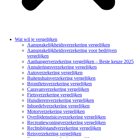
Wat wil je vergelijken
Aansprakelijkheidsverzekering vergelijken
Aansprakelijkheidsverzekering voor bedrijven
vergelijken
Aanhangerverzekering vergelijken – Beste keuze 2025
Annuleringsverzekering vergelijken
Autoverzekering vergelijken
Buitenshuisverzekering vergelijken
Bromfietsverzekering vergelijken
Caravanverzekering vergelijken
Fietsverzekering vergelijken
Huisdierenverzekering vergelijken
Inboedelverzekering vergelijken
Motorverzekering vergelijken
Overlijdensrisicoverzekering vergelijken
Recreatiewoningverzekering vergelijken
Rechtsbijstandverzekering vergelijken
Reisverzekering vergelijken