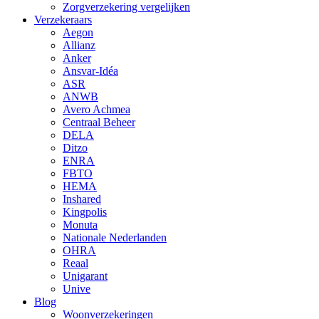
Zorgverzekering vergelijken
Verzekeraars
Aegon
Allianz
Anker
Ansvar-Idéa
ASR
ANWB
Avero Achmea
Centraal Beheer
DELA
Ditzo
ENRA
FBTO
HEMA
Inshared
Kingpolis
Monuta
Nationale Nederlanden
OHRA
Reaal
Unigarant
Unive
Blog
Woonverzekeringen