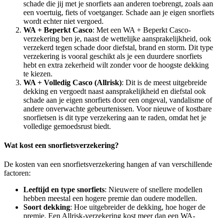
schade die jij met je snorfiets aan anderen toebrengt, zoals aan
een voertuig, fiets of voetganger. Schade aan je eigen snorfiets
wordt echter niet vergoed.
WA + Beperkt Casco
: Met een WA + Beperkt Casco-
verzekering ben je, naast de wettelijke aansprakelijkheid, ook
verzekerd tegen schade door diefstal, brand en storm. Dit type
verzekering is vooral geschikt als je een duurdere snorfiets
hebt en extra zekerheid wilt zonder voor de hoogste dekking
te kiezen.
WA + Volledig Casco (Allrisk)
: Dit is de meest uitgebreide
dekking en vergoedt naast aansprakelijkheid en diefstal ook
schade aan je eigen snorfiets door een ongeval, vandalisme of
andere onverwachte gebeurtenissen. Voor nieuwe of kostbare
snorfietsen is dit type verzekering aan te raden, omdat het je
volledige gemoedsrust biedt.
Wat kost een snorfietsverzekering?
De kosten van een snorfietsverzekering hangen af van verschillende
factoren:
Leeftijd en type snorfiets
: Nieuwere of snellere modellen
hebben meestal een hogere premie dan oudere modellen.
Soort dekking
: Hoe uitgebreider de dekking, hoe hoger de
premie. Een Allrisk-verzekering kost meer dan een WA-