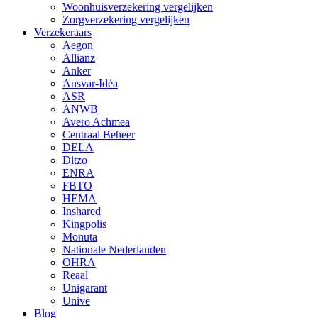
Woonhuisverzekering vergelijken
Zorgverzekering vergelijken
Verzekeraars
Aegon
Allianz
Anker
Ansvar-Idéa
ASR
ANWB
Avero Achmea
Centraal Beheer
DELA
Ditzo
ENRA
FBTO
HEMA
Inshared
Kingpolis
Monuta
Nationale Nederlanden
OHRA
Reaal
Unigarant
Unive
Blog