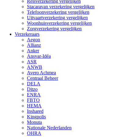
Reisverzekering vergelijken
Stacaravan verzekering vergelijken
Telefoonverzekering vergelijken
Uitvaartverzekering vergelijken
Woonhuisverzekering vergelijken
Zorgverzekering vergelijken
Verzekeraars
Aegon
Allianz
Anker
Ansvar-Idéa
ASR
ANWB
Avero Achmea
Centraal Beheer
DELA
Ditzo
ENRA
FBTO
HEMA
Inshared
Kingpolis
Monuta
Nationale Nederlanden
OHRA