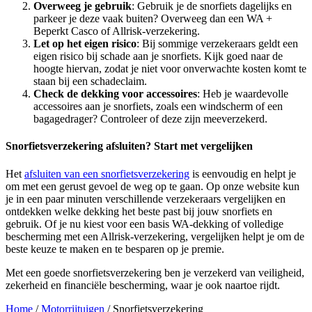
Overweeg je gebruik
: Gebruik je de snorfiets dagelijks en
parkeer je deze vaak buiten? Overweeg dan een WA +
Beperkt Casco of Allrisk-verzekering.
Let op het eigen risico
: Bij sommige verzekeraars geldt een
eigen risico bij schade aan je snorfiets. Kijk goed naar de
hoogte hiervan, zodat je niet voor onverwachte kosten komt te
staan bij een schadeclaim.
Check de dekking voor accessoires
: Heb je waardevolle
accessoires aan je snorfiets, zoals een windscherm of een
bagagedrager? Controleer of deze zijn meeverzekerd.
Snorfietsverzekering afsluiten? Start met vergelijken
Het
afsluiten van een snorfietsverzekering
is eenvoudig en helpt je
om met een gerust gevoel de weg op te gaan. Op onze website kun
je in een paar minuten verschillende verzekeraars vergelijken en
ontdekken welke dekking het beste past bij jouw snorfiets en
gebruik. Of je nu kiest voor een basis WA-dekking of volledige
bescherming met een Allrisk-verzekering, vergelijken helpt je om de
beste keuze te maken en te besparen op je premie.
Met een goede snorfietsverzekering ben je verzekerd van veiligheid,
zekerheid en financiële bescherming, waar je ook naartoe rijdt.
Home
/
Motorrijtuigen
/
Snorfietsverzekering