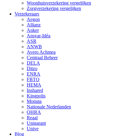
Woonhuisverzekering vergelijken
Zorgverzekering vergelijken
Verzekeraars
Aegon
Allianz
Anker
Ansvar-Idéa
ASR
ANWB
Avero Achmea
Centraal Beheer
DELA
Ditzo
ENRA
FBTO
HEMA
Inshared
Kingpolis
Monuta
Nationale Nederlanden
OHRA
Reaal
Unigarant
Unive
Blog