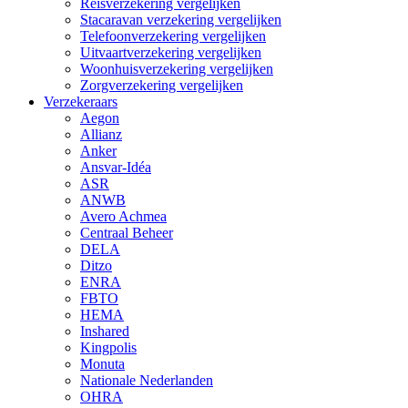
Reisverzekering vergelijken
Stacaravan verzekering vergelijken
Telefoonverzekering vergelijken
Uitvaartverzekering vergelijken
Woonhuisverzekering vergelijken
Zorgverzekering vergelijken
Verzekeraars
Aegon
Allianz
Anker
Ansvar-Idéa
ASR
ANWB
Avero Achmea
Centraal Beheer
DELA
Ditzo
ENRA
FBTO
HEMA
Inshared
Kingpolis
Monuta
Nationale Nederlanden
OHRA