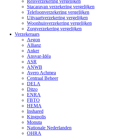
Reisverzekering vergelijken
Stacaravan verzekering vergelijken
Telefoonverzekering vergelijken
Uitvaartverzekering vergelijken
Woonhuisverzekering vergelijken
Zorgverzekering vergelijken
Verzekeraars
Aegon
Allianz
Anker
Ansvar-Idéa
ASR
ANWB
Avero Achmea
Centraal Beheer
DELA
Ditzo
ENRA
FBTO
HEMA
Inshared
Kingpolis
Monuta
Nationale Nederlanden
OHRA