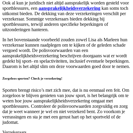
Ook al kun je juridisch niet altijd aansprakelijk worden gesteld voor
sportblessures, een
aansprakelijkheidsverzekering
kan soms toch
uitkomst bieden. De dekking van deze verzekeringen verschilt per
verzekeraar. Sommige verzekeraars bieden dekking bij
sportblessures, terwijl anderen specifieke beperkingen of
uitzonderingen hanteren.
In het bovenstaande voorbeeld zouden zowel Lisa als Marleen hun
verzekeraar kunnen raadplegen om te kijken of de geleden schade
vergoed wordt. De polisvoorwaarden van een
aansprakelijkheidsverzekering beschrijven doorgaans wat er wordt
gedekt bij sport- en spelactiviteiten, inclusief eventuele beperkingen.
Daarom is het altijd slim om deze voorwaarden goed door te nemen.
Zorgeloos sporten? Check je verzekering!
Sporten brengt risico’s met zich mee, dat is nu eenmaal een feit. Om
zorgeloos te blijven genieten van jouw sport, is het belangrijk om te
weten hoe jouw aansprakelijkheidsverzekering omgaat met
sportblessures. Controleer de polisvoorwaarden zorgvuldig en zorg
dat je weet wanneer je wel en niet verzekerd bent. Zo voorkom je
verrassingen en sta je met een gerust hart op het sportveld of de
judomat.
Verzekeraars