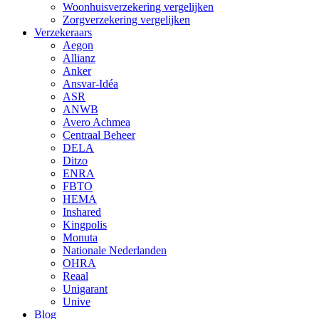
Woonhuisverzekering vergelijken
Zorgverzekering vergelijken
Verzekeraars
Aegon
Allianz
Anker
Ansvar-Idéa
ASR
ANWB
Avero Achmea
Centraal Beheer
DELA
Ditzo
ENRA
FBTO
HEMA
Inshared
Kingpolis
Monuta
Nationale Nederlanden
OHRA
Reaal
Unigarant
Unive
Blog