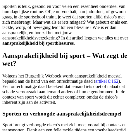
Sporten is leuk, gezond en voor velen een essentieel onderdeel van
hun dagelijkse routine. Of je nu voetbalt, aan judo doet, of gewoon
graag in de sportschool traint, je weet dat sporten altijd risico’s met
zich meebrengt. Maar wat als er iets misgaat? Wat gebeurt er als een
tackle, worp, of beweging leidt tot een blessure? Wie is er dan
aansprakelijk, en hoe zit het met jouw
aansprakelijkheidsverzekering? In dit artikel leggen we alles uit over
aansprakelijkheid bij sportblessures
.
Aansprakelijkheid bij sport – Wat zegt de
wet?
Volgens het Burgerlijk Wetboek wordt aansprakelijkheid meestal
bepaald aan de hand van een onrechtmatige daad (
artikel 6:162
).
Een onrechtmatige daad betekent dat iemand iets doet of nalaat dat
schade veroorzaakt aan iemand anders of hun eigendommen. In de
context van sport wordt dit echter complexer, omdat de risico’s
inherent zijn aan de activiteit.
Sporten en verhoogde aansprakelijkheidsdrempel
Sport brengt verhoogde risico’s met zich mee, vooral bij contact- en
teamsporten. Denk aan een felle tackle tijdens een voetbalwedstrijd