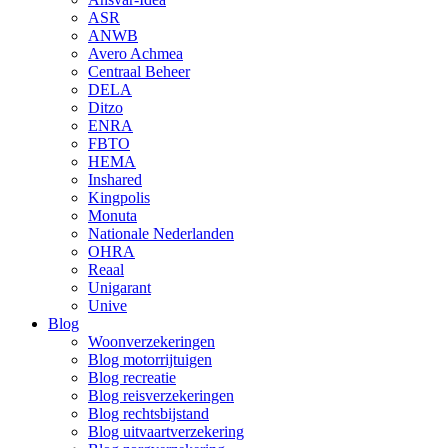
ASR
ANWB
Avero Achmea
Centraal Beheer
DELA
Ditzo
ENRA
FBTO
HEMA
Inshared
Kingpolis
Monuta
Nationale Nederlanden
OHRA
Reaal
Unigarant
Unive
Blog
Woonverzekeringen
Blog motorrijtuigen
Blog recreatie
Blog reisverzekeringen
Blog rechtsbijstand
Blog uitvaartverzekering