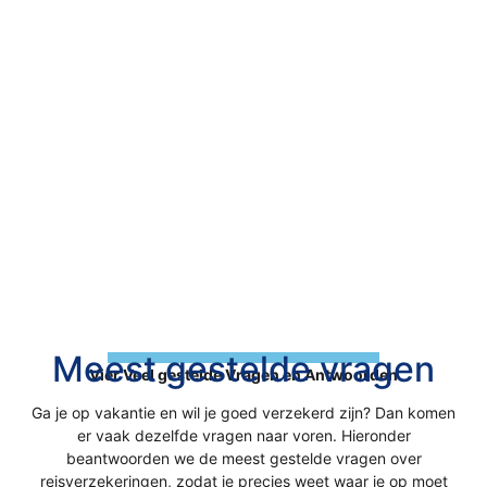
Meest gestelde vragen
Vier Veel gestelde Vragen en Antwoorden
Ga je op vakantie en wil je goed verzekerd zijn? Dan komen
er vaak dezelfde vragen naar voren. Hieronder
beantwoorden we de meest gestelde vragen over
reisverzekeringen, zodat je precies weet waar je op moet