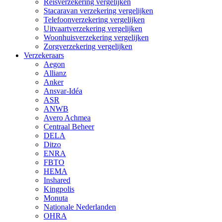
Reisverzekering vergelijken
Stacaravan verzekering vergelijken
Telefoonverzekering vergelijken
Uitvaartverzekering vergelijken
Woonhuisverzekering vergelijken
Zorgverzekering vergelijken
Verzekeraars
Aegon
Allianz
Anker
Ansvar-Idéa
ASR
ANWB
Avero Achmea
Centraal Beheer
DELA
Ditzo
ENRA
FBTO
HEMA
Inshared
Kingpolis
Monuta
Nationale Nederlanden
OHRA