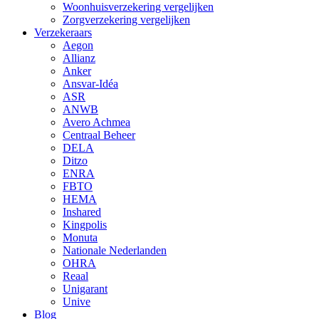
Woonhuisverzekering vergelijken
Zorgverzekering vergelijken
Verzekeraars
Aegon
Allianz
Anker
Ansvar-Idéa
ASR
ANWB
Avero Achmea
Centraal Beheer
DELA
Ditzo
ENRA
FBTO
HEMA
Inshared
Kingpolis
Monuta
Nationale Nederlanden
OHRA
Reaal
Unigarant
Unive
Blog