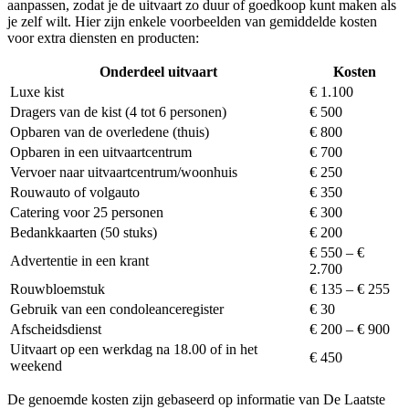
aanpassen, zodat je de uitvaart zo duur of goedkoop kunt maken als
je zelf wilt. Hier zijn enkele voorbeelden van gemiddelde kosten
voor extra diensten en producten:
Onderdeel uitvaart
Kosten
Luxe kist
€ 1.100
Dragers van de kist (4 tot 6 personen)
€ 500
Opbaren van de overledene (thuis)
€ 800
Opbaren in een uitvaartcentrum
€ 700
Vervoer naar uitvaartcentrum/woonhuis
€ 250
Rouwauto of volgauto
€ 350
Catering voor 25 personen
€ 300
Bedankkaarten (50 stuks)
€ 200
€ 550 – €
Advertentie in een krant
2.700
Rouwbloemstuk
€ 135 – € 255
Gebruik van een condoleanceregister
€ 30
Afscheidsdienst
€ 200 – € 900
Uitvaart op een werkdag na 18.00 of in het
€ 450
weekend
De genoemde kosten zijn gebaseerd op informatie van De Laatste