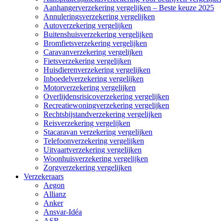
Aanhangerverzekering vergelijken – Beste keuze 2025
Annuleringsverzekering vergelijken
Autoverzekering vergelijken
Buitenshuisverzekering vergelijken
Bromfietsverzekering vergelijken
Caravanverzekering vergelijken
Fietsverzekering vergelijken
Huisdierenverzekering vergelijken
Inboedelverzekering vergelijken
Motorverzekering vergelijken
Overlijdensrisicoverzekering vergelijken
Recreatiewoningverzekering vergelijken
Rechtsbijstandverzekering vergelijken
Reisverzekering vergelijken
Stacaravan verzekering vergelijken
Telefoonverzekering vergelijken
Uitvaartverzekering vergelijken
Woonhuisverzekering vergelijken
Zorgverzekering vergelijken
Verzekeraars
Aegon
Allianz
Anker
Ansvar-Idéa
ASR