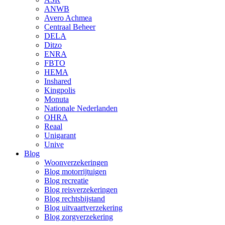
ANWB
Avero Achmea
Centraal Beheer
DELA
Ditzo
ENRA
FBTO
HEMA
Inshared
Kingpolis
Monuta
Nationale Nederlanden
OHRA
Reaal
Unigarant
Unive
Blog
Woonverzekeringen
Blog motorrijtuigen
Blog recreatie
Blog reisverzekeringen
Blog rechtsbijstand
Blog uitvaartverzekering
Blog zorgverzekering