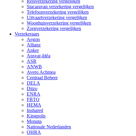
Reisverzekering vergelijken
Stacaravan verzekering vergelijken
Telefoonverzekering vergelijken
Uitvaartverzekering vergelijken
Woonhuisverzekering vergelijken
Zorgverzekering vergelijken
Verzekeraars
Aegon
Allianz
Anker
Ansvar-Idéa
ASR
ANWB
Avero Achmea
Centraal Beheer
DELA
Ditzo
ENRA
FBTO
HEMA
Inshared
Kingpolis
Monuta
Nationale Nederlanden
OHRA