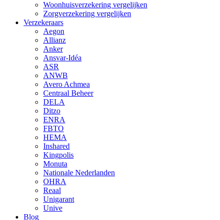
Woonhuisverzekering vergelijken
Zorgverzekering vergelijken
Verzekeraars
Aegon
Allianz
Anker
Ansvar-Idéa
ASR
ANWB
Avero Achmea
Centraal Beheer
DELA
Ditzo
ENRA
FBTO
HEMA
Inshared
Kingpolis
Monuta
Nationale Nederlanden
OHRA
Reaal
Unigarant
Unive
Blog