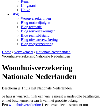
Reaal
Unigarant
Unive
Blog
Woonverzekeringen
Blog motorrijtuigen
Blog recreatie
Blog reisverzekeringen
Blog rechtsbijstand
Blog uitvaartverzekering
Blog zorgverzekering
Home
/
Verzekeraars
/
Nationale Nederlanden
/
Woonhuisverzekering Nationale Nederlanden
Woonhuisverzekering
Nationale Nederlanden
Bescherm je Thuis met Nationale Nederlanden.
Je huis is waarschijnlijk een van je meest waardevolle bezittingen,
en het beschermen ervan is van het grootste belang.
Een
woonhuisverzekering
is een essentieel instrument om