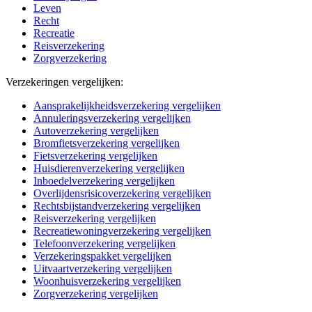
Leven
Recht
Recreatie
Reisverzekering
Zorgverzekering
Verzekeringen vergelijken:
Aansprakelijkheidsverzekering vergelijken
Annuleringsverzekering vergelijken
Autoverzekering vergelijken
Bromfietsverzekering vergelijken
Fietsverzekering vergelijken
Huisdierenverzekering vergelijken
Inboedelverzekering vergelijken
Overlijdensrisicoverzekering vergelijken
Rechtsbijstandverzekering vergelijken
Reisverzekering vergelijken
Recreatiewoningverzekering vergelijken
Telefoonverzekering vergelijken
Verzekeringspakket vergelijken
Uitvaartverzekering vergelijken
Woonhuisverzekering vergelijken
Zorgverzekering vergelijken