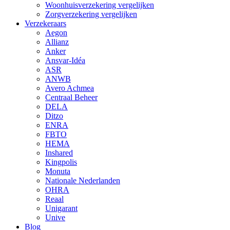
Woonhuisverzekering vergelijken
Zorgverzekering vergelijken
Verzekeraars
Aegon
Allianz
Anker
Ansvar-Idéa
ASR
ANWB
Avero Achmea
Centraal Beheer
DELA
Ditzo
ENRA
FBTO
HEMA
Inshared
Kingpolis
Monuta
Nationale Nederlanden
OHRA
Reaal
Unigarant
Unive
Blog