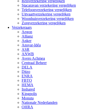
Reisverzekering vergelijken
Stacaravan verzekering vergelijken
Telefoonverzekering vergelijken
Uitvaartverzekering vergelijken
Woonhuisverzekering vergelijken
Zorgverzekering vergelijken
Verzekeraars
Aegon
Allianz
Anker
Ansvar-Idéa
ASR
ANWB
Avero Achmea
Centraal Beheer
DELA
Ditzo
ENRA
FBTO
HEMA
Inshared
Kingpolis
Monuta
Nationale Nederlanden
OHRA