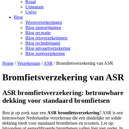
Reaal
Unigarant
Unive
Blog
Woonverzekeringen
Blog motorrijtuigen
Blog recreatie
Blog reisverzekeringen
Blog rechtsbijstand
Blog uitvaartverzekering
Blog zorgverzekering
Home
/
Verzekeraars
/
ASR
/
Bromfietsverzekering van ASR
Bromfietsverzekering van ASR
ASR bromfietsverzekering: betrouwbare
dekking voor standaard bromfietsen
Ben je op zoek naar een
ASR bromfietsverzekering
? ASR is een
betrouwbare Nederlandse verzekeraar die een duidelijke en solide
dekking biedt voor standaard bromfietsen en scooters. Let op:
bijzondere of gemodificeerde bromfietsen vallen hier niet onder. In