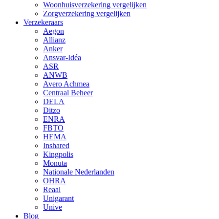
Woonhuisverzekering vergelijken
Zorgverzekering vergelijken
Verzekeraars
Aegon
Allianz
Anker
Ansvar-Idéa
ASR
ANWB
Avero Achmea
Centraal Beheer
DELA
Ditzo
ENRA
FBTO
HEMA
Inshared
Kingpolis
Monuta
Nationale Nederlanden
OHRA
Reaal
Unigarant
Unive
Blog