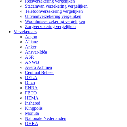
Reisverzekering vergelijken
Stacaravan verzekering vergelijken
Telefoonverzekering vergelijken
Uitvaartverzekering vergelijken
Woonhuisverzekering vergelijken
Zorgverzekering vergelijken
Verzekeraars
Aegon
Allianz
Anker
Ansvar-Idéa
ASR
ANWB
Avero Achmea
Centraal Beheer
DELA
Ditzo
ENRA
FBTO
HEMA
Inshared
Kingpolis
Monuta
Nationale Nederlanden
OHRA