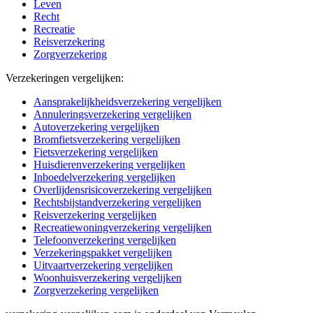
Leven
Recht
Recreatie
Reisverzekering
Zorgverzekering
Verzekeringen vergelijken:
Aansprakelijkheidsverzekering vergelijken
Annuleringsverzekering vergelijken
Autoverzekering vergelijken
Bromfietsverzekering vergelijken
Fietsverzekering vergelijken
Huisdierenverzekering vergelijken
Inboedelverzekering vergelijken
Overlijdensrisicoverzekering vergelijken
Rechtsbijstandverzekering vergelijken
Reisverzekering vergelijken
Recreatiewoningverzekering vergelijken
Telefoonverzekering vergelijken
Verzekeringspakket vergelijken
Uitvaartverzekering vergelijken
Woonhuisverzekering vergelijken
Zorgverzekering vergelijken