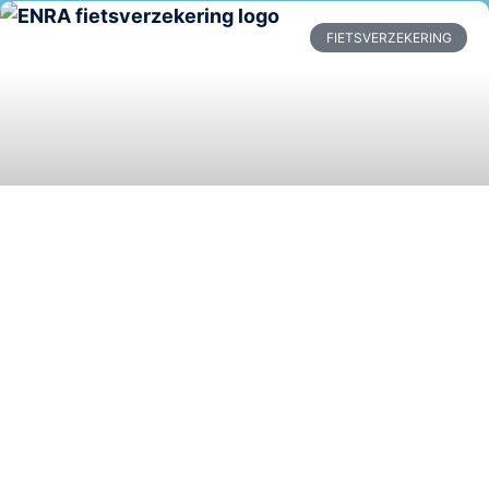
FIETSVERZEKERING
ENRA fietsverzekering
Ben je op zoek naar een betrouwbare fietsverzekering?
Dan is de ENRA fietsverzekering zeker het overwegen
waard. ENRA is een specialist op het gebied van
fietsverzekeringen en richt zich volledig op het verzekeren
van fietsen, van stadsfiets tot e-bike en racefiets. In dit