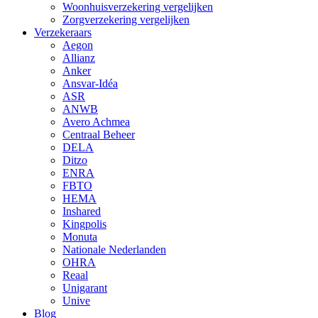
Woonhuisverzekering vergelijken
Zorgverzekering vergelijken
Verzekeraars
Aegon
Allianz
Anker
Ansvar-Idéa
ASR
ANWB
Avero Achmea
Centraal Beheer
DELA
Ditzo
ENRA
FBTO
HEMA
Inshared
Kingpolis
Monuta
Nationale Nederlanden
OHRA
Reaal
Unigarant
Unive
Blog