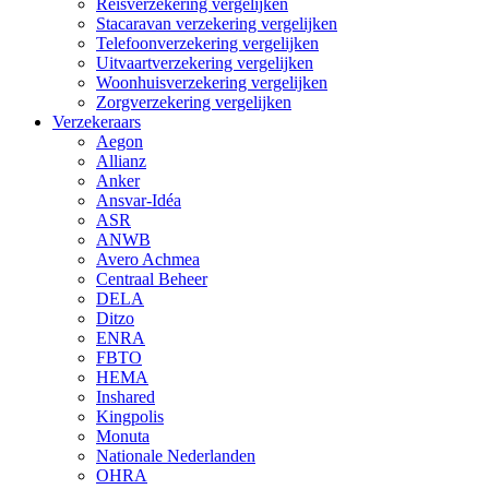
Reisverzekering vergelijken
Stacaravan verzekering vergelijken
Telefoonverzekering vergelijken
Uitvaartverzekering vergelijken
Woonhuisverzekering vergelijken
Zorgverzekering vergelijken
Verzekeraars
Aegon
Allianz
Anker
Ansvar-Idéa
ASR
ANWB
Avero Achmea
Centraal Beheer
DELA
Ditzo
ENRA
FBTO
HEMA
Inshared
Kingpolis
Monuta
Nationale Nederlanden
OHRA