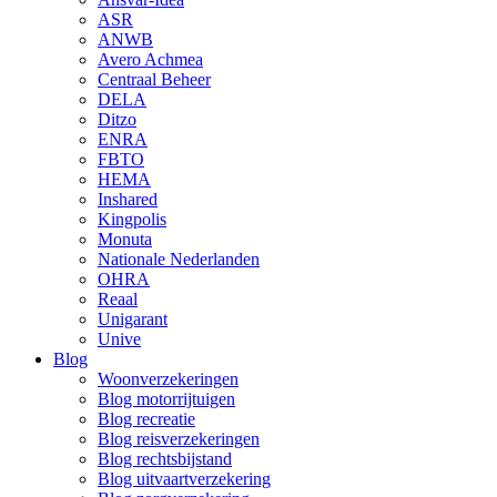
ASR
ANWB
Avero Achmea
Centraal Beheer
DELA
Ditzo
ENRA
FBTO
HEMA
Inshared
Kingpolis
Monuta
Nationale Nederlanden
OHRA
Reaal
Unigarant
Unive
Blog
Woonverzekeringen
Blog motorrijtuigen
Blog recreatie
Blog reisverzekeringen
Blog rechtsbijstand
Blog uitvaartverzekering