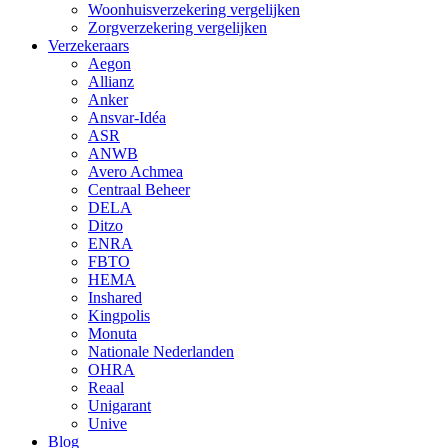
Woonhuisverzekering vergelijken
Zorgverzekering vergelijken
Verzekeraars
Aegon
Allianz
Anker
Ansvar-Idéa
ASR
ANWB
Avero Achmea
Centraal Beheer
DELA
Ditzo
ENRA
FBTO
HEMA
Inshared
Kingpolis
Monuta
Nationale Nederlanden
OHRA
Reaal
Unigarant
Unive
Blog