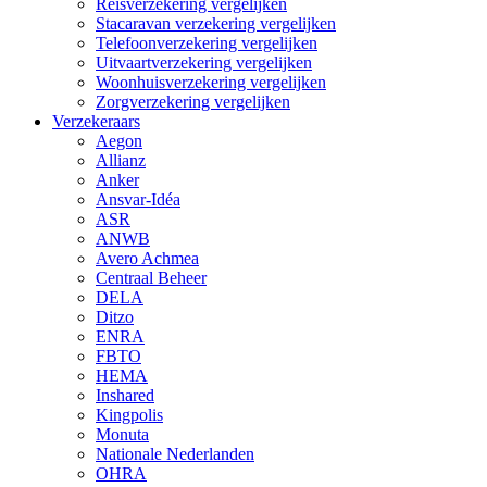
Reisverzekering vergelijken
Stacaravan verzekering vergelijken
Telefoonverzekering vergelijken
Uitvaartverzekering vergelijken
Woonhuisverzekering vergelijken
Zorgverzekering vergelijken
Verzekeraars
Aegon
Allianz
Anker
Ansvar-Idéa
ASR
ANWB
Avero Achmea
Centraal Beheer
DELA
Ditzo
ENRA
FBTO
HEMA
Inshared
Kingpolis
Monuta
Nationale Nederlanden
OHRA