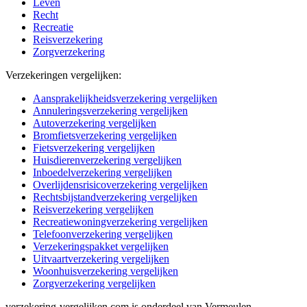
Leven
Recht
Recreatie
Reisverzekering
Zorgverzekering
Verzekeringen vergelijken:
Aansprakelijkheidsverzekering vergelijken
Annuleringsverzekering vergelijken
Autoverzekering vergelijken
Bromfietsverzekering vergelijken
Fietsverzekering vergelijken
Huisdierenverzekering vergelijken
Inboedelverzekering vergelijken
Overlijdensrisicoverzekering vergelijken
Rechtsbijstandverzekering vergelijken
Reisverzekering vergelijken
Recreatiewoningverzekering vergelijken
Telefoonverzekering vergelijken
Verzekeringspakket vergelijken
Uitvaartverzekering vergelijken
Woonhuisverzekering vergelijken
Zorgverzekering vergelijken
verzekering-vergelijken.com is onderdeel van Vermeulen