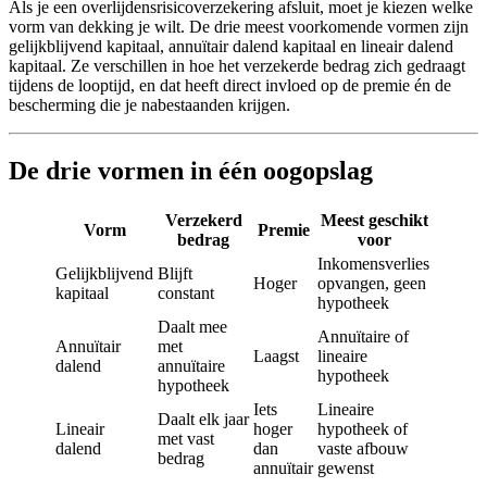
Als je een overlijdensrisicoverzekering afsluit, moet je kiezen welke
vorm van dekking je wilt. De drie meest voorkomende vormen zijn
gelijkblijvend kapitaal, annuïtair dalend kapitaal en lineair dalend
kapitaal. Ze verschillen in hoe het verzekerde bedrag zich gedraagt
tijdens de looptijd, en dat heeft direct invloed op de premie én de
bescherming die je nabestaanden krijgen.
De drie vormen in één oogopslag
Verzekerd
Meest geschikt
Vorm
Premie
bedrag
voor
Inkomensverlies
Gelijkblijvend
Blijft
Hoger
opvangen, geen
kapitaal
constant
hypotheek
Daalt mee
Annuïtaire of
Annuïtair
met
Laagst
lineaire
dalend
annuïtaire
hypotheek
hypotheek
Iets
Lineaire
Daalt elk jaar
Lineair
hoger
hypotheek of
met vast
dalend
dan
vaste afbouw
bedrag
annuïtair
gewenst