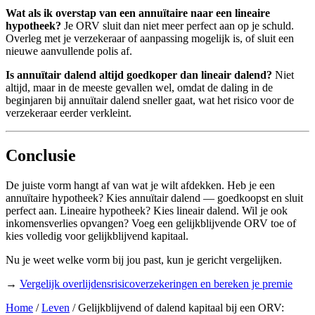
Wat als ik overstap van een annuïtaire naar een lineaire
hypotheek?
Je ORV sluit dan niet meer perfect aan op je schuld.
Overleg met je verzekeraar of aanpassing mogelijk is, of sluit een
nieuwe aanvullende polis af.
Is annuïtair dalend altijd goedkoper dan lineair dalend?
Niet
altijd, maar in de meeste gevallen wel, omdat de daling in de
beginjaren bij annuïtair dalend sneller gaat, wat het risico voor de
verzekeraar eerder verkleint.
Conclusie
De juiste vorm hangt af van wat je wilt afdekken. Heb je een
annuïtaire hypotheek? Kies annuïtair dalend — goedkoopst en sluit
perfect aan. Lineaire hypotheek? Kies lineair dalend. Wil je ook
inkomensverlies opvangen? Voeg een gelijkblijvende ORV toe of
kies volledig voor gelijkblijvend kapitaal.
Nu je weet welke vorm bij jou past, kun je gericht vergelijken.
→
Vergelijk overlijdensrisicoverzekeringen en bereken je premie
Home
/
Leven
/
Gelijkblijvend of dalend kapitaal bij een ORV: