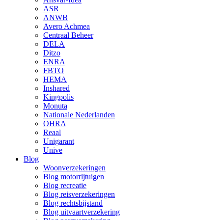
ASR
ANWB
Avero Achmea
Centraal Beheer
DELA
Ditzo
ENRA
FBTO
HEMA
Inshared
Kingpolis
Monuta
Nationale Nederlanden
OHRA
Reaal
Unigarant
Unive
Blog
Woonverzekeringen
Blog motorrijtuigen
Blog recreatie
Blog reisverzekeringen
Blog rechtsbijstand
Blog uitvaartverzekering