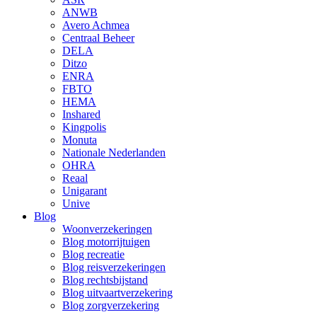
ANWB
Avero Achmea
Centraal Beheer
DELA
Ditzo
ENRA
FBTO
HEMA
Inshared
Kingpolis
Monuta
Nationale Nederlanden
OHRA
Reaal
Unigarant
Unive
Blog
Woonverzekeringen
Blog motorrijtuigen
Blog recreatie
Blog reisverzekeringen
Blog rechtsbijstand
Blog uitvaartverzekering
Blog zorgverzekering