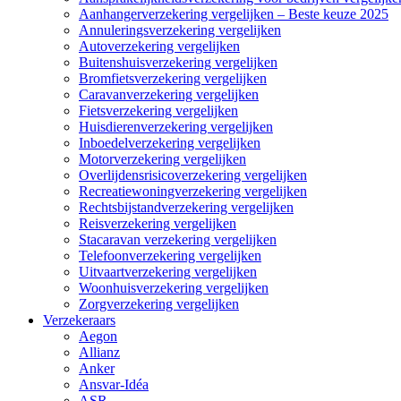
Aanhangerverzekering vergelijken – Beste keuze 2025
Annuleringsverzekering vergelijken
Autoverzekering vergelijken
Buitenshuisverzekering vergelijken
Bromfietsverzekering vergelijken
Caravanverzekering vergelijken
Fietsverzekering vergelijken
Huisdierenverzekering vergelijken
Inboedelverzekering vergelijken
Motorverzekering vergelijken
Overlijdensrisicoverzekering vergelijken
Recreatiewoningverzekering vergelijken
Rechtsbijstandverzekering vergelijken
Reisverzekering vergelijken
Stacaravan verzekering vergelijken
Telefoonverzekering vergelijken
Uitvaartverzekering vergelijken
Woonhuisverzekering vergelijken
Zorgverzekering vergelijken
Verzekeraars
Aegon
Allianz
Anker
Ansvar-Idéa
ASR